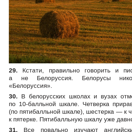
29.
Кстати, правильно говорить и пи
а не Белоруссия. Белорусы нико
«Белоруссия».
30.
В белорусских школах и вузах отм
по 10-балльной шкале. Четверка прирав
(по пятибалльной шкале), шестерка — к ч
к пятерке. Пятибалльную шкалу уже давн
31.
Все повально изучают английски