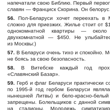
напечатали свою Библию. Первый первоп
славян — Франциск Скорина. Он белорус
56.
Пол-Беларуси хочет переехать в М
сложно для приезжих. Жилье стоит от $
однокомнатной квартиры — около
двухкомнатной — $450. Не улыбайте
из Москвы:)
57.
В Беларуси очень тихо и спокойно. М
не боясь за свою безопасность.
58.
В Витебске каждый год прохо
«Славянский Базар».
59.
Герб и флаг Беларуси практически со
по 1995-й год гербом Беларуси являла
нынешней Литвы) и бело-красно-белый
запрещены. Болельщиков с данной симв
на стадионы. Молодежь симпатизир