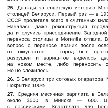
25.
Дважды за советскую историю Моги
столицей Беларуси. Первый раз — в 193
СССР пролегала всего в считанных кило
Началась даже реконструкция город
да и случись присоединение Западной
переноса столицы в Могилёв отпала. В
вопрос о переносе возник после осв
от оккупантов — город был практи
разрушен и вариантов виделось дв
на новом месте, либо переносить с
Но не сложилось.
26.
В Беларуси три сотовых оператора: М
Покрытие 100%.
27.
Средняя месячная зарплата в Бела
около $500, в Минске — 600. Це
с российскими. Квартплата для бол