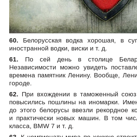
60.
Белорусская водка хорошая, в суп
иностранной водки, виски и т. д.
61.
По сей день в столице Белар
Независимости можно увидеть поставл
времена памятник Ленину. Вообще, Лени
городе.
62.
При вхождении в таможенный союз 
повысились пошлины на иномарки. Имен
до этого белорусы ввезли рекордное к
и практически новых машин. В том чис
класса, BMW 7 и т. д.
63.
К чемпионату мира по хоккею строит