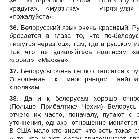
35.
Интересные слова по-белорусс
«радуга», «мурзiлка» — «грязнуля»
«пожалуйста».
36.
Белорусский язык очень красивый. Р
бросается в глаза то, что по-белору
пишутся через «а», там, где в русском и
Так что не удивляйтесь надписям «в
«горад», «Масква».
37.
Белорусы очень тепло относятся к ру
Отношение к иностранцам нейтра
к полякам.
38.
Да и к белорусам хорошо относ
(Польше, Прибалтике, Чехии). Белорусы 
отчего их часто, поначалу, путают с 
уточнения, однако, отношение меняется
В США мало кто знает, что есть такая 
А те, кто знают, сразу припоминают дв