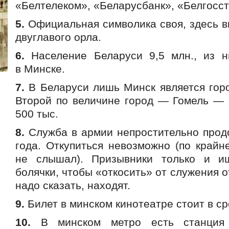
«Белтелеком», «Беларусбанк», «Белгосстр
5.
Официальная символика своя, здесь в
двуглавого орла.
6.
Население Беларуси 9,5 млн., из н
в Минске.
7.
В Беларуси лишь Минск является гор
Второй по величине город — Гомель — 
500 тыс.
8.
Служба в армии непростительно прод
года. Откупиться невозможно (по крайн
не слышал). Призывники только и и
болячки, чтобы «откосить» от служения о
надо сказать, находят.
9.
Билет в минском кинотеатре стоит в с
10.
В минском метро есть станция «