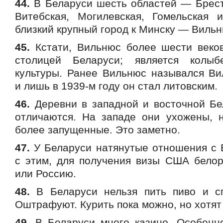
44.
В Беларуси шесть областей — Брестс
Витебская, Могилевская, Гомельская
близкий крупный город к Минску — Вильн
45.
Кстати, Вильнюс более шести веков
столицей Беларуси; является колыб
культуры. Ранее Вильнюс назывался Вил
и лишь в 1939-м году он стал литовским.
46.
Деревни в западной и восточной Бе
отличаются. На западе они ухожены, 
более запущенные. Это заметно.
47.
У Беларуси натянутые отношения с 
с этим, для получения визы США белор
или Россию.
48.
В Беларуси нельзя пить пиво и сп
Оштрафуют. Курить пока можно, но хотят 
49.
В Беларуси много казино. Особенн