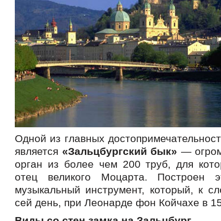
Одной из главных достопримечательност
является
«Зальцбургский бык»
— огром
орган из более чем 200 труб, для кото
отец великого Моцарта. Построен э
музыкальный инструмент, который, к сл
сей день, при Леонарде фон Койчахе в 15
Виды со стен замка на Зальцбург.