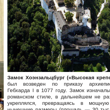
Замок Хоэнзальцбург («Высокая креп
был возведен по приказу архиепис
Гебхарда I в 1077 году. Замок изначал
романском стиле, в дальнейшем не ра
укреплялся, превращаясь в мощную
нынешние размеры (площадь — 30 тыс