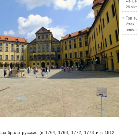
же Се
26 vi
Топ 1
Итак,
попул
аз брали русские (в 1764, 1768, 1772, 1773 и в 1812