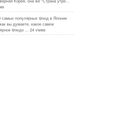
верная Корея, она же "Страна утре...
ews
0 самых популярных блюд в Японии
 как вы думаете, какое самое
ярное блюдо ...
24 views