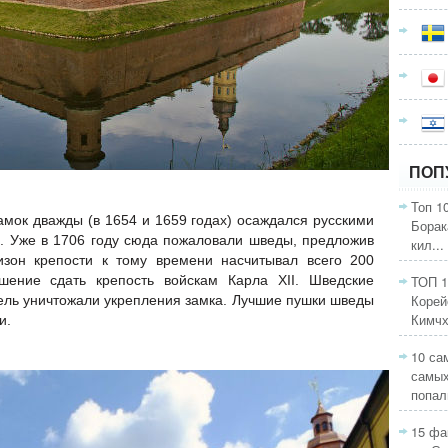
ПОП
Топ 1
амок дважды (в 1654 и 1659 годах) осаждался русскими
Борак
о. Уже в 1706 году сюда пожаловали шведы, предложив
кил...
низон крепости к тому времени насчитывал всего 200
шение сдать крепость войскам Карла XII. Шведские
ТОП 1
Корей
ель уничтожали укрепления замка. Лучшие пушки шведы
Кимчхи
и.
10 са
самых
попали
15 фа