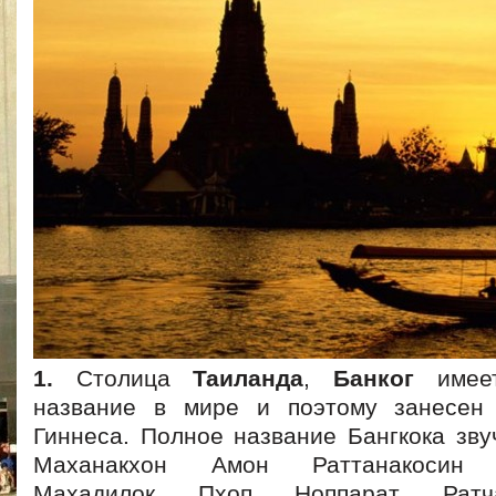
1.
Столица
Таиланда
,
Банког
имеет
название в мире и поэтому занесен 
Гиннеса. Полное название Бангкока зву
Маханакхон Амон Раттанакосин М
Махадилок Пхоп Ноппарат Ратч