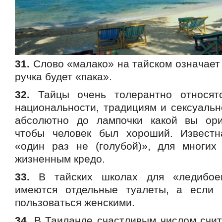
31.
Слово «малако» на тайском означает
ручка будет «пака».
32.
Тайцы очень толерантно относят
национальности, традициям и сексуальн
абсолютно до лампочки какой вы ори
чтобы человек был хороший. Известн
«один раз не (голубой)», для многих
жизненным кредо.
33.
В тайских школах для «ледибоев»
имеются отдельные туалеты, а если 
пользоваться женскими.
34.
В Таиланде счастливым числом счита