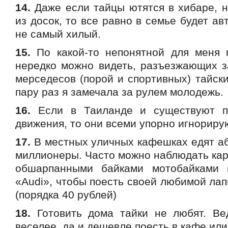
14.
Даже если тайцы ютятся в хибаре, н
из досок, то все равно в семье будет ав
не самый хилый.
15.
По какой-то непонятной для меня 
нередко можно видеть, разъезжающих з
мерседесов (порой и спортивных) тайски
пару раз я замечала за рулем молодежь.
16.
Если в Таиланде и существуют п
движения, то они всеми упорно игнориру
17.
В местных уличных кафешках едят аб
миллионеры. Часто можно наблюдать карт
обшарпанными байками мотобайками п
«Audi», чтобы поесть своей любимой лапш
(порядка 40 рублей)
18.
Готовить дома тайки не любят. Ве
веселее, да и дешевле поесть в кафе или