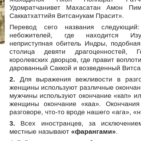
Удомратчанивет Махасатан Амон Пи
Саккатхаттийя Витсанукам Прасит».
Перевод сего названия следующий:
небожителей, где находится Изу
неприступная обитель Индры, подобная
столица девяти драгоценностей, 
королевских дворцов, где правит воплоти
дарованный Саккой и возведенный Витса
2.
Для выражения вежливости в разг
женщины используют различные окончан
мужчины используют окончание «кап» или
женщины окончание «каа». Окончания
разговоре, что-то вроде нашего «ага», «н
3.
Всех иностранцев, за исключением
местные называют
«фарангами»
.