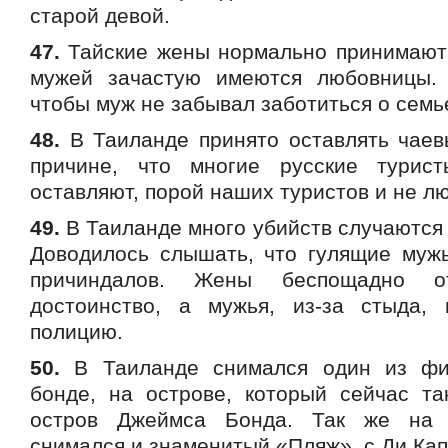
старой девой.
47.
Тайские жены нормально принимают т
мужей зачастую имеются любовницы. 
чтобы муж не забывал заботиться о семь
48.
В Таиланде принято оставлять чаев
причине, что многие русские турис
оставляют, порой наших туристов и не лю
49.
В Таиланде много убийств случаются 
Доводилось слышать, что гулящие муж
причиндалов. Жены беспощадно о
достоинство, а мужья, из-за стыда,
полицию.
50.
В Таиланде снимался один из фи
бонде, на острове, который сейчас т
остров Джеймса Бонда. Так же на 
снимался и знаменитый «Пляж», с Ди Кап