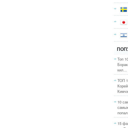
ПОП
Топ 1
Борак
кил...
ТОП 1
Корей
Кимчхи
10 са
самых
попали
15 фа