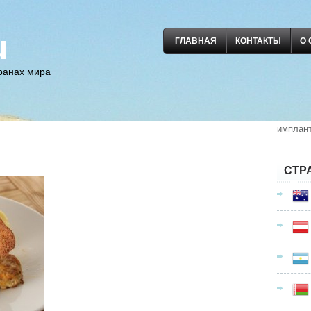
u
ГЛАВНАЯ
КОНТАКТЫ
О 
транах мира
имплан
СТР