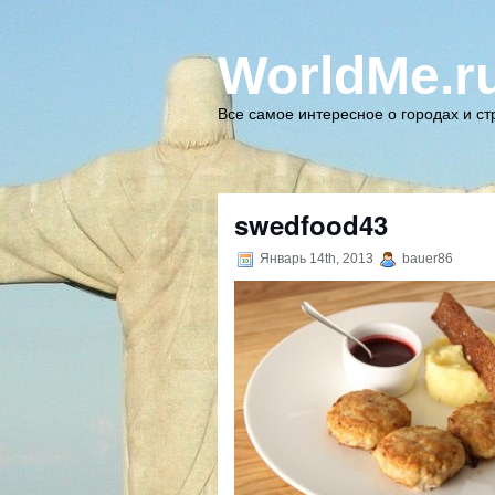
WorldMe.r
Все самое интересное о городах и с
swedfood43
Январь 14th, 2013
bauer86