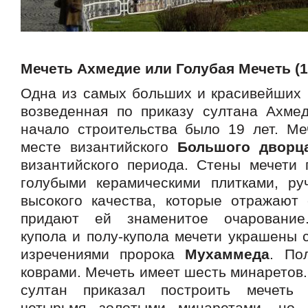
Мечеть Ахмедие или Голубая Мечеть (1
Одна из самых больших и красивейших 
возведенная по приказу султана Ахмед
начало строительства было 19 лет. Ме
месте византийского
Большого дворц
византийского периода. Стены мечети
голубыми керамическими плитками, ру
высокого качества, которые отражают
придают ей знаменитое очарование
купола и полу-купола мечети украшены 
изречениями пророка
Мухаммеда
. По
коврами. Мечеть имеет шесть минаретов.
султан приказал построить мечеть
четырьмя золотыми минаретами, но а