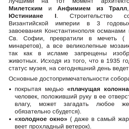
лучшими на тот момент архитек
Милетским
и
Анфимием
из
Тралл
Юстиниане I
. Строительство с
Византийской империи в 3 годовы
завоевания Константинополя османами в
Св. Софии, превратили в мечеть ( 
минаретов), а все великолепные мозаи
так как в исламе запрещены изоб
животных. Исходя из того, что в 1935 го
статус музея, на сегодняшний день ведет
Основные достопримечательности собор
покрытая медью
«плачущая колонна
человек, положивший руку в ее отвер
влагу, может загадать любое же
обязательно сбудется).
«холодное окно»
( даже в самый жар
веет прохладный ветерок).