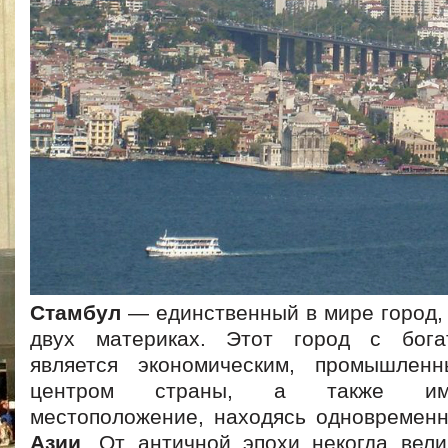
Cтамбул
— единственный в мире город,
двух материках. Этот город с бога
является экономическим, промышлен
центром страны, а также име
местоположение, находясь одновремен
Азии
.
От античной эпохи некогда вел