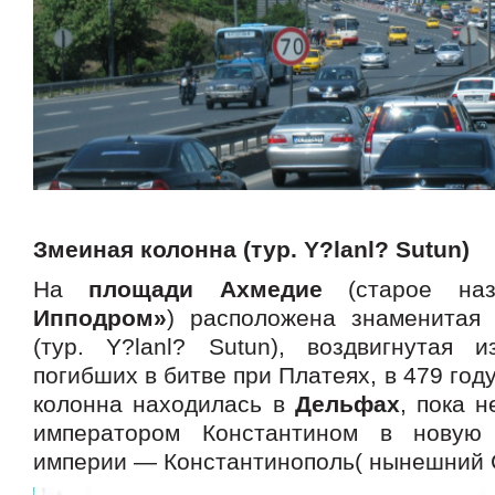
Змеиная колонна
(тур. Y?lanl? Sutun)
На
площади Ахмедие
(старое на
Ипподром»
) расположена знаменита
(тур. Y?lanl? Sutun), воздвигнутая 
погибших в битве при Платеях, в 479 год
колонна находилась в
Дельфах
, пока 
императором Константином в новую
империи — Константинополь( нынешний 