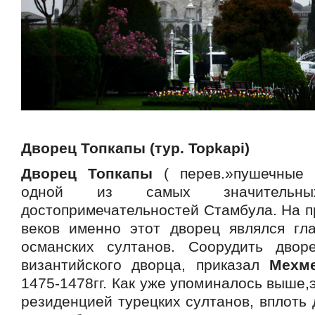
Дворец Топкапы (тур. Topkapi)
Дворец Топкапы
( перев.»пушечные в
одной из самых значительных
достопримечательностей Стамбула. На п
веков именно этот дворец являлся гл
османских султанов. Соорудить двор
византийского дворца, приказал
Мехме
1475-1478гг. Как уже упоминалось выше,
резиденцией турецких султанов, вплоть 