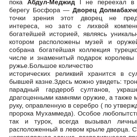
пока
Абдул-Меджид
I не переехал в
берегу Босфора —
Дворец Долмабахч
точки зрения этот дворец не пред
интереса, но зато с лихвой компен
богатейшей историей, являясь уникаль
котором расположены музей и оружей
собрана богатейшая коллекция турецк
числе и знаменитый подарок королевы
ружье.Большое количество
исторических реликвий хранится в су
бывшей казне.Здесь можно увидеть: тро
парадный гардероб султанов, укра
драгоценными камнями оружие, а также
руку, оправленную в серебро ( по утверж
пророка Мухаммеда). Особое любопытство
так и турок, всегда вызывал личны
расположенный в левом крыле дворца. С