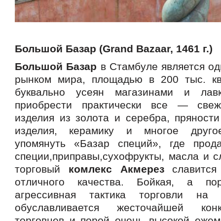
Большой Базар (Grand Bazaar, 1461 г.)
Большой Базар
в Стамбуле является од
рынком мира, площадью в 200 тыс. кв
буквально усеян магазинами и лав
приобрести практически все — свеж
изделия из золота и серебра, пряности
изделия, керамику и многое друго
упомянуть «Базар специй», где прод
специи,приправы,сухофрукты, масла и с
торговый
комлекс Акмерез
славится 
отличного качества. Бойкая, а по
агрессивная тактика торговли на
обуславливается жесточайшей кон
торговцев и порой очень высокой ежем