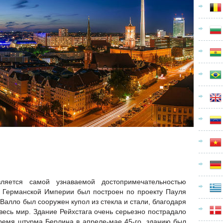
вляется самой узнаваемой достопримечательностью
а Германской Империи был построен по проекту Пауля
 Валло был сооружен купол из стекла и стали, благодаря
весь мир. Здание Рейхстага очень серьезно пострадало
время штурма Берлина в апреле-мае 45-го, зданию был