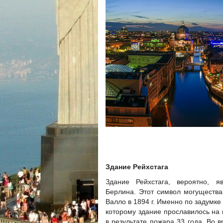
Здание Рейхстага
Здание Рейхстага, вероятно, я
Берлина. Этот символ могуществ
Валло в 1894 г. Именно по задумке
которому здание прославилось на 
в результате пожара 33 года. Во 