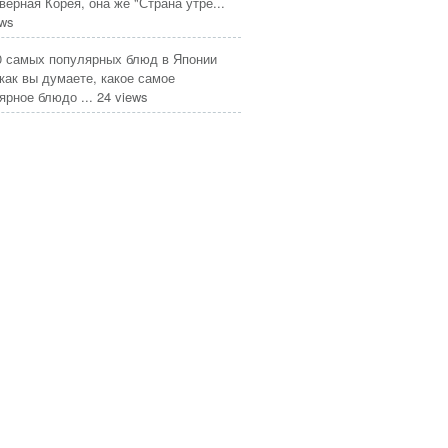
верная Корея, она же "Страна утре...
ews
0 самых популярных блюд в Японии
 как вы думаете, какое самое
ярное блюдо ...
24 views