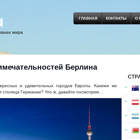
u
ГЛАВНАЯ
КОНТАКТЫ
О 
транах мира
имечательностей Берлина
СТР
ересных и удивительных городов Европы. Какими же
я столица Германии? Что ж, давайте посмотрим…