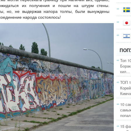
ожидаться их получения и пошли на штурм стены.
ты, но, не выдержав напора толпы, были вынуждены
ссоединение народа состоялось!
ПОП
Топ 1
Борак
кил...
ТОП 1
Корей
Кимчхи
10 са
самых
попали
15 фа