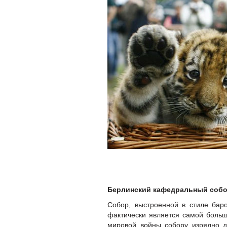
Берлинский кафедральный соб
Собор, выстроенной в стиле бар
фактически является самой больш
мировой войны собору изрядно д