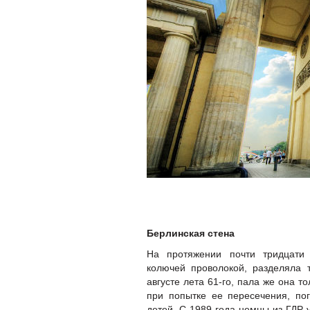
Берлинская стена
На протяжении почти тридцати 
колючей проволокой, разделяла 
августе лета 61-го, пала же она т
при попытке ее пересечения, пог
детей. С 1989 года немцы из ГДР 