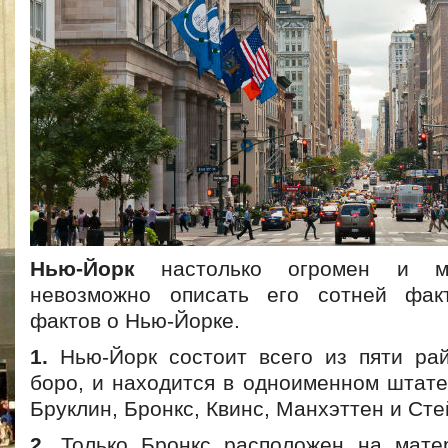
Нью-Йорк
настолько огромен и мн
невозможно описать его сотней фак
фактов о Нью-Йорке.
1.
Нью-Йорк состоит всего из пяти ра
боро, и находится в одноименном штате
Бруклин, Бронкс, Квинс, Манхэттен и Ст
2.
Только Бронкс расположен на матер