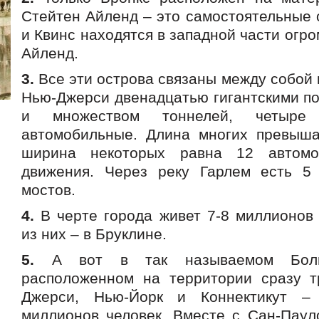
Стейтен Айленд – это самостоятельные 
и Квинс находятся в западной части огро
Айленд.
3.
Все эти острова связаны между собой
Нью-Джерси двенадцатью гигантскими п
и множеством тоннелей, четыр
автомобильные. Длина многих превыша
ширина некоторых равна 12 автомо
движения. Через реку Гарлем есть 5
мостов.
4.
В черте города живет 7-8 миллионов 
из них – в Бруклине.
5.
А вот в так называемом Боль
расположенном на территории сразу т
Джерси, Нью-Йорк и Коннектикут –
миллионов человек. Вместе с Сан-Пауло