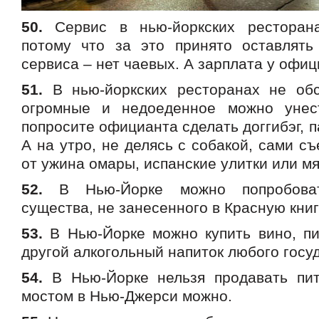
50.
Сервис в нью-йоркских ресторана
потому что за это принято оставлят
сервиса – нет чаевых. А зарплата у офи
51.
В нью-йоркских ресторанах не обс
огромные и недоеденное можно унес
попросите официанта сделать доггибэг, п
А на утро, не делясь с собакой, сами с
от ужина омары, испанские улитки или мя
52.
В Нью-Йорке можно попробоват
существа, не занесенного в Красную книг
53.
В Нью-Йорке можно купить вино, пи
другой алкогольный напиток любого госу
54.
В Нью-Йорке нельзя продавать пит
мостом в Нью-Джерси можно.