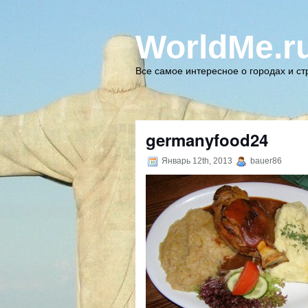
WorldMe.r
Все самое интересное о городах и с
germanyfood24
Январь 12th, 2013
bauer86