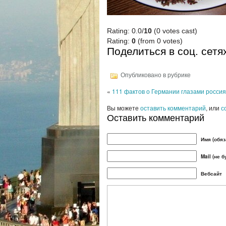
Rating: 0.0/
10
(0 votes cast)
Rating:
0
(from 0 votes)
Поделиться в соц. сетя
Опубликовано в рубрике
«
111 фактов о Германии глазами росси
Вы можете
оставить комментарий
, или
с
Оставить комментарий
Имя (обяз
Mail (не 
Вебсайт