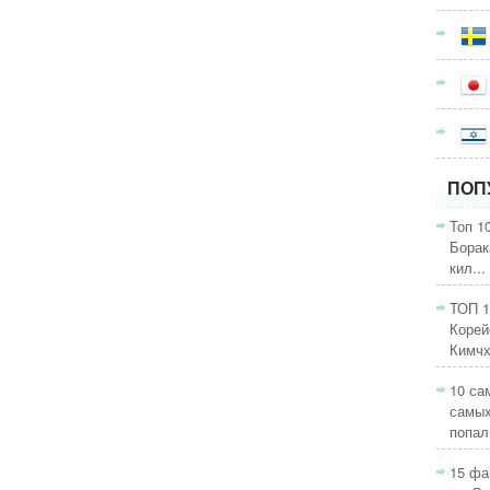
ПОП
Топ 1
Борак
кил...
ТОП 1
Корей
Кимчхи
10 са
самых
попали
15 фа