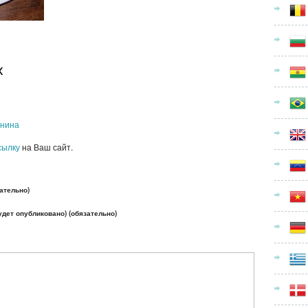
х
янина
сылку
на Ваш сайт.
ательно)
будет опубликовано) (обязательно)