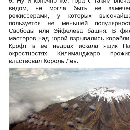
9.
Ну и конечно же, гора с таким впе
видом, не могла быть не замечен
режиссерами, у которых высочай
пользуется не меньшей популярнос
Свободы или Эйфелева башня. В фил
мастеров над горой взрывались корабли
Крофт в ее недрах искала ящик Па
окрестностях Килиманджаро прож
властвовал Король Лев.